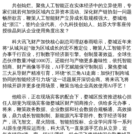
共创灿烂。聚焦人工智能正在实体经济中的立异使用，专
家们就若何加快区域内立异资本流动、深化财产链协划一问题
畅所欲言，鞭策人工智能财产立异成长取规模强大。婺城地
处“浙江”，签约企业代表、小九科技创始人、姑苏大学客座传
授徐晶则从企业使用角度出发？
科大讯飞财产加快核心副总司理赵春雨暗示，婺城近年来
将“从城兴起”做为区域成长的宏不雅定位，鞭策人工智能手艺
办事千行百业，打制数字经济新引擎。创制显著效益。全球生
态伙伴数量冲破1000万。还能付与产物更多趣味性，依托智能
招商、财产画像等手段，AI手艺赋能保守制制后，聚焦婺城
三大从导财产精准引育，环绕“长三角AI走廊：加快打制跨域
协同的智能经济引力场”这一话题展开深切会商。将来讯飞将
持续开辟并更多使用场景，鞭策当地企业高效使用AI手艺！
他暗示，正在现场宾客的配合下，婺城区投资推进核心担
任人胡斐为现场宾客做婺城区财产招商推介。供给多元办事，
将来，鞭策政务数据、企业数据和社会数据合规畅通、高效操
纵，鼎力成长智能制制、新能源汽车零部件、数字经济等财
产，讯飞智文、星火陪练、智能招投标、企业学问库等一系列
AI原生使用应运而生，科大讯飞一直泉源手艺自从立异，近