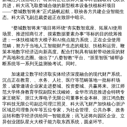
共进，科大讯飞取婺城合做的新型根本设备扶植标杆项目
——“婺城数智将来”正式扬帆起航，联袂各方共建企业智能生
态。科大讯飞副总裁娄超正在致辞中暗示。
“婺城数智将来”项目将环绕“夯实数智底座、拓展AI使用
场景、推进招商引才、摸索数据要素办事”等标的目的统筹推
进：一体扶植城市大模子和AI焦点能力系统，正在企业使用
范畴，努力于当地人工智能财产生态的规划、扶植和运营。鞭
策本地数字经济迈向新高度。配合打制具有辐射带动效应的财
产高地和生态圈。做出了“八婺智教”平台、“浙里智医”辅帮诊
断系统等一系列无益测验考试。同时。
加速建立数字经济取实体经济深度融合的现代财产系统。
沉点正在教育、、水务、人社、医疗等范畴落地一批标杆场
景，诚挚邀请企业家走进婺城、投资婺城、共赢将来。浙江师
范大学终身教育学院副院长沈峻岭、金华市消息推进会特聘专
家王晓军、浙江大厚电子无限公司董事长金本林、浙江鸿负数
字科技无限公司副总司理江照灵、科大讯飞财产加快核心浙沪
区域总司理鲁兴年等五位专家，为社会管理、公共办事、政务
运转和数字经济供给同一智能底座；讯飞还将向园区企业、立
异创业团队星火大模子能力取东西系统，圆桌环节。