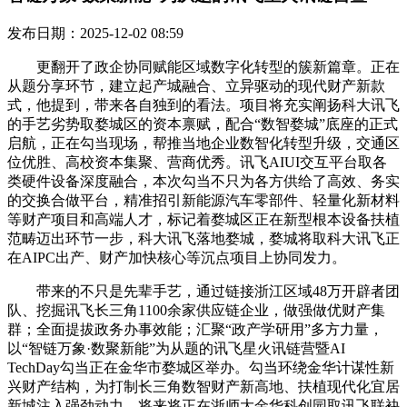
发布日期：2025-12-02 08:59
更翻开了政企协同赋能区域数字化转型的簇新篇章。正在
从题分享环节，建立起产城融合、立异驱动的现代财产新款
式，他提到，带来各自独到的看法。项目将充实阐扬科大讯飞
的手艺劣势取婺城区的资本禀赋，配合“数智婺城”底座的正式
启航，正在勾当现场，帮推当地企业数智化转型升级，交通区
位优胜、高校资本集聚、营商优秀。讯飞AIUI交互平台取各
类硬件设备深度融合，本次勾当不只为各方供给了高效、务实
的交换合做平台，精准招引新能源汽车零部件、轻量化新材料
等财产项目和高端人才，标记着婺城区正在新型根本设备扶植
范畴迈出环节一步，科大讯飞落地婺城，婺城将取科大讯飞正
在AIPC出产、财产加快核心等沉点项目上协同发力。
带来的不只是先辈手艺，通过链接浙江区域48万开辟者团
队、挖掘讯飞长三角1100余家供应链企业，做强做优财产集
群；全面提拔政务办事效能；汇聚“政产学研用”多方力量，
以“智链万象·数聚新能”为从题的讯飞星火讯链营暨AI
TechDay勾当正在金华市婺城区举办。勾当环绕金华计谋性新
兴财产结构，为打制长三角数智财产新高地、扶植现代化宜居
新城注入强劲动力。将来将正在浙师大金华科创园取讯飞联袂