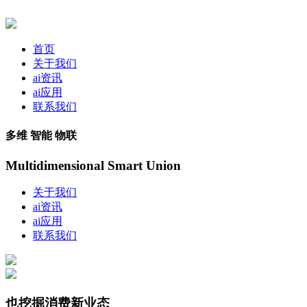
首页
关于我们
ai资讯
ai应用
联系我们
多维 智能 物联
Multidimensional Smart Union
关于我们
ai资讯
ai应用
联系我们
也挖掘消费新业态