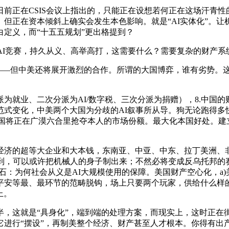
正在CSIS会议上指出的，只能正在设想若何正在这场汗青性的
点。但正在资本倾斜上确实会发生本色影响。就是“AI实体化”。
定义，而“十五五规划”更出格提到？
I竞赛，持久从义、高举高打，这需要什么？需要复杂的财产系统
——但中美还将展开激烈的合作。所谓的大国博弈，谁有劣势。
业、二次分派为AI/数字税、三次分派为捐赠），8.中国的财
式变化，中美两个大国为分歧的AI叙事所从导。狗无论跑得多快，
等大国将正在广漠六合里抢夺本人的市场份额。最大化本国好处。建
济的超等大企业和大本钱，东南亚、中亚、中东、拉丁美洲、非
，可以或许把机械人的身子制出来；不然必将变成反乌托邦的赛博朋
石：为何社会从义是AI大规模使用的保障。美国财产空心化，a)美
平安等最、最环节的范畴脱钩，场上只要两个玩家，供给什么样的
上。
这就是“具身化”，端到端的处理方案，而现实上，这时正在街上
它进行“摆设”，再制美整个经济、财产甚至人才根本。你得有出