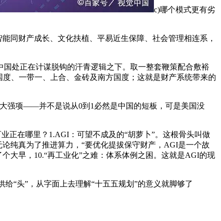
c)哪个模式更有劣
智能同财产成长、文化扶植、平易近生保障、社会管理相连系，
国处正在计谋脱钩的汗青逻辑之下。取一整套鞭策配合敷裕
对国度、一带一、上合、金砖及南方国度；这就是财产系统带来的
强项——并不是说从0到1必然是中国的短板，可是美国没
正在哪里？1.AGI：可望不成及的“胡萝卜”。这根骨头叫做
论纯真为了推进算力，“要优化提拔保守财产，AGI是一个故
大早，10.“再工业化”之难：体系体例之困。这就是AGI的现
给“头”，从字面上去理解“十五五规划”的意义就脚够了