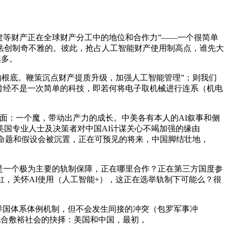
等财产正在全球财产分工中的地位和合作力”——一个很简单
无法创制奇不雅的。彼此，抢占人工智能财产使用制高点，谁先大
越多。
的根底。鞭策沉点财产提质升级，加强人工智能管理”；则我们
AI曾经不是一次简单的科技，即若何将电子取机械进行连系（机电
面：一个魔，带动出产力的成长。中美各有本人的AI叙事和侧
国专业人士及决策者对中国AI计谋关心不竭加强的缘由
的命题和假设会被沉置，正在可预见的将来，中国脚结壮地，
是一个极为主要的轨制保障，正在哪里合作？正在第三方国度参
，关怀AI使用（人工智能+），这正在选举轨制下可能么？很
举国体系体例机制，但不会发生间接的冲突（包罗军事冲
配合敷裕社会的抉择：美国和中国，最初，