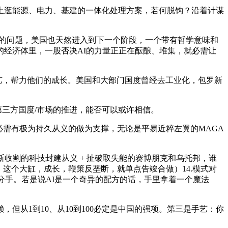
逛能源、电力、基建的一体化处理方案，若何脱钩？沿着计谋
的问题，美国也天然进入到下一个阶段，一个带有哲学意味和
经济体里，一股否决AI的力量正正在酝酿、堆集，就必需让
艺，帮力他们的成长。美国和大部门国度曾经去工业化，包罗新
第三方国度/市场的推进，能否可以或许相信。
需有极为持久从义的做为支撑，无论是平易近粹左翼的MAGA
收割的科技封建从义 + 扯破取失能的赛博朋克和乌托邦，谁
这个大缸，成长，鞭策反垄断，就单点告竣合做）14.模式对
性分手。若是说AI是一个奇异的配方的话，手里拿着一个魔法
从1到10、从10到100必定是中国的强项。第三是手艺：你