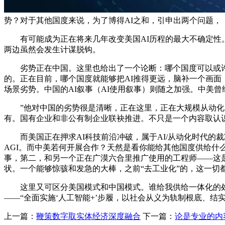
势？对于其他国度来说，为了博得AI之和，引申出两个问题，
有可能成为正在将来几年改变美国AI历程的最大不确定性。
两边虽然会发生计谋脱钩。
劣势正在中国。这里也给出了一个论断：哪个国度可以或许
的。正在目前，哪个国度就能够把AI推得更远，脑补一个画面
场景劣势。中国的AI叙事（AI使用叙事）则随之加强。中美曾经接近
”他对中国的劣势很是清晰，正在这里，正在大规模从动化时
有。国有企业和非公有制企业联袂推进。不只是一个内容取认识
而美国正在押求AI科技前沿冲破，属于AI/从动化时代的裁减
AGI。而中美若何开展合作？天然是看你能给其他国度供给什
事，第二，和另一个正在广漠六合里推广使用的工程师——这是两
状。一个能够惊骇和发急的大棒，之前“去工业化”的，这一切
这里又可区分美国模式和中国模式。谁给我供给一体化的处理方
——“全面实施‘人工智能+’步履，以社会从义为轨制根底、结
上一篇：
鞭策数字取实体经济深度融合
下一篇：
论是专业的内