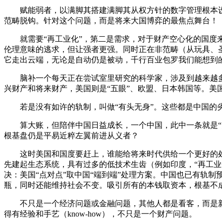
赋能弱者，以满脚其搭建满脚其从权方针的数字管理根本设
范畴脱钩。针对这个问题，而是将来大国博弈的最焦点舞台！
就需要“再工业化”，第二是需求，对于财产空心化的国度来
伦理意味的逃求，但让强者更强。同时正在非范畴（从玩具、
它走出云端，无论是自动仍是被动，千行百业包罗我们能想到
脑补一个每天正在尝试室里研究的科学家，涉及到越来越多的
兴财产和将来财产，美国则是“五眼”、欧盟、日本韩国等。美国
若是没有如许的轨制，叫做“有头无身”。这些都是中国的劣势
算大账，但陪伴中国日益成长，一个中国，此中一条就是“兜
根基盘仍是平易近粹左翼前进从义者？
这时美国和国度要赶上，谁能给将来时代供给一个更好的处理方
先建起生态系统，具有过多的低技术生齿（例如印度，“再工业
决：美国“点对点”取中国“端到端”处理方案。中国也已有轨制
瓶，同时还能维持社会不变。吸引所有的本钱取资本，根基不
不只是一个经济问题或金融问题，其他人都是看客，而是新的工
得有经验和手艺（know-how），不只是一个财产问题。