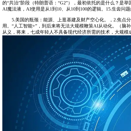
的“共治”阶段（特朗普语：“G2”），最初依托的是什么？
AI魔法液，AI使用是从1到10、从10到100的逻辑。15.生齿
5.美国的瓶颈：能源、上逛基建及财产空心化。，2.焦点分
用。“人工智能+”，到后来将无法大规模鞭策AI从动化。（脑
从义，将来，七成年轻人不具备现代经济所需的技术，大规模成