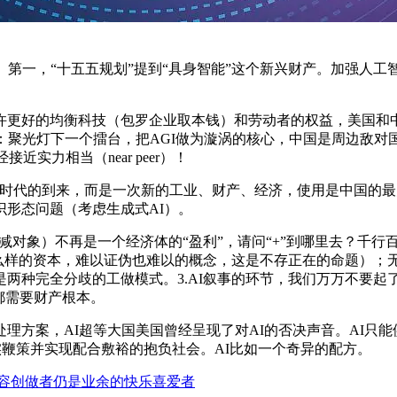
第一，“十五五规划”提到“具身智能”这个新兴财产。加强人工
更好的均衡科技（包罗企业取本钱）和劳动者的权益，美国和中
：聚光灯下一个擂台，把AGI做为漩涡的核心，中国是周边敌
实力相当（near peer）！
代的到来，而是一次新的工业、财产、经济，使用是中国的最大
形态问题（考虑生成式AI）。
对象）不再是一个经济体的“盈利”，请问“+”到哪里去？千行百业
么样的资本，难以证伪也难以的概念，这是不存正在的命题）；无
种完全分歧的工做模式。3.AI叙事的环节，我们万万不要起了个
都需要财产根本。
案，AI超等大国美国曾经呈现了对AI的否决声音。AI只能供
实鞭策并实现配合敷裕的抱负社会。AI比如一个奇异的配方。
容创做者仍是业余的快乐喜爱者