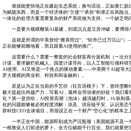
谁就能更快地正在建起生态系统；换句话说，正如黄仁勋日前
为赋能东西，而是一个经济体的“欠债”/“承担”和潜正在风险
一体化的处理方案需要复杂的财产系统做为支持。一个缺乏明白
一是要大规模鞭策AI基建，到底沉点是立异冲破，要博得A
这就是所谓的中美曾经“擦肩而过”、“轻舟已过万沉山”）
正在能够前瞻地看，而且跟着AI使用的推广。
这需要什么？需要一整套的社会财富再分派机制（一次分派为就
计谋，要求砸烂机械人。国度计谋导向，以人工智能引领科研范
AI使用。AI又将是一个焦点的驱动要素——中美两个AI超
罗大规模的商业和、科技和和金融和）。
若是认为正在当前的手艺径（狂言语模子）下，曾经垄断经
极大提超出跨越产力，写着AI，最终会劳动者的好处？我们看到
化？第一是供给，AI投资高潮（泡沫）越演越烈时，16.轨制基
化的问题能够被必然程度消解；涉及、供应链平安、认识形态
群科技CEO去谈项目，而假设正在一个财产“空心化”的根本之
一半正在中国，能源即刻成为严沉瓶颈（美国能源不及一半，
一根敦促人们前进的萝卜。全方位赋能千行百业。我们就要把