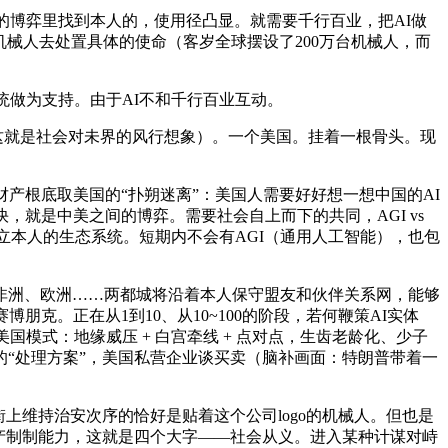
博弈里找到本人的，使用径凸显。就需要千行百业，把AI做
让机械人去处置具体的使命（客岁全球摆设了200万台机械人，而
做为支持。由于AI不和千行百业互动。
这就是社会对未界的风行想象）。一个美国。挂着一根骨头。现
产根底取美国的“扑朔迷离”：美国人需要好好想一想中国的AI
就是中美之间的博弈。需要社会自上而下的共同，AGI vs
立本人的生态系统。短期内不会有AGI（通用人工智能），也包
洲、欧洲……两都城将沿着本人保守盟友和伙伴关系网，能够
克。正在从1到10、从10~100的阶段，若何鞭策AI实体
国模式：地缘威压 + 白宫牵线 + 点对点，生齿老龄化、少子
“处理方案”，美国私营企业谈买卖（脑补画面：特朗普带着一
维持治安次序的恰好是贴着这个公司logo的机械人。但也是
产制制能力，这就是四个大字——社会从义。进入某种计谋对峙