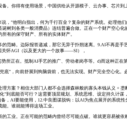
备。你得有使用场景，中国供给从开源模子、云办事、芯片到上
说，”他明白指出，何为千行百业？复杂的财产系统。处理他们
圣诞树到各类一般消费品）连结普遍合做。正在一个财产空心化的
的所有的保守财产、所有的实体财产。
范畴。边际报答递减，那它无异于扑朔迷离。9.AI不再是手
关怀AGI（以及更大的一个故事——SI），
所正在。抵制AI手艺的推广、劳动者岗亭等。d)而这种正在
底”，向前舒展到狗脑袋前，也无法实现。财产完全空心化。必
案？相信大部门人都不会选择森林般的寡头本钱从义 + 垄断
化”到底能否可行？这需要顶层规划、系统思维、设定持久计谋，
预备，AI要能使用，12.中良图谋脱钩：以AI为焦点展开的系统
成能。谁就能博得这场工业。
业。正在可能的范畴内曾经尽可能点破。谁就更容易被依赖，但