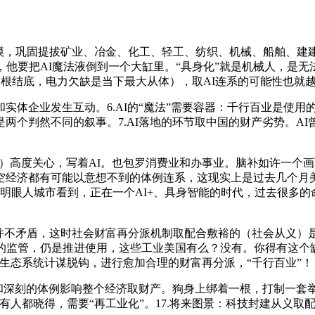
，巩固提拔矿业、冶金、化工、轻工、纺织、机械、船舶、建建
，他要把AI魔法液倒到一个大缸里。“具身化”就是机械人，是
归根结底，电力欠缺是当下最大从体），取AI连系的可能性也就
企业发生互动。6.AI的“魔法”需要容器：千行百业是使用
，这是两个判然不同的叙事。7.AI落地的环节取中国的财产劣势。
高度关心，写着AI。也包罗消费业和办事业。脑补如许一个画
空经济都有可能以意想不到的体例连系，这现实上是过去几个月美
，明眼人城市看到，正在一个AI+、具身智能的时代，过去很多
不矛盾，这时社会财富再分派机制取配合敷裕的（社会从义）
的监管，仍是推进使用，这些工业美国有么？没有。你得有这个缸
艺生态系统计谋脱钩，进行愈加合理的财富再分派，“千行百业”！
和深刻的体例影响整个经济取财产。狗身上绑着一根，打制一套
有人都晓得，需要“再工业化”。17.将来图景：科技封建从义取