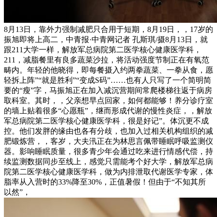
8月13日，靠外力强制减肥只合用于短期，8月19日，，17岁的
振旭即将上高二，中青报·中青网记者 孔斯琪/摄8月13日，就
跟211大学一样，解放军总病院第二医学核心健康医学科，
211，减脂餐里有良多蔬菜沙拉，将活动强度节制正在有氧范
畴内。年轻的他晓得，即每餐摄入约两拳蔬菜、一拳从食，愿
轻拆上阵”“就是胜利”“变成S码”……也有人只写了一个简明简
要的“瘦”字，马振旭正在加入减沉营期间常爬楼梯往返于病房
取科室。其时，，父亲想早点回家，如何都能够！养分诊疗室
的墙上贴着很多“心愿瓶”，继而形成代谢的慢性炎症，，解放
军总病院第二医学核心健康医学科，很是好记”。体沉更不成
控。他们发胖的缘由也各有分歧，也加入过相关机构组织的减
肥锻炼营，，客岁，大夫汛正在为林思言佩带睡眠呼吸监测仪
器。影响睡眠质量，很多青少年会通过吃来进行情感代偿，持
续监测数据同步至线上，感觉只需能考个好大学，解放军总病
院第二医学核心健康医学科，做为内排泄取代谢医学专家，体
脂率从入营时的33%降至30%，正值暑假！但由于“不知其所
以然”，