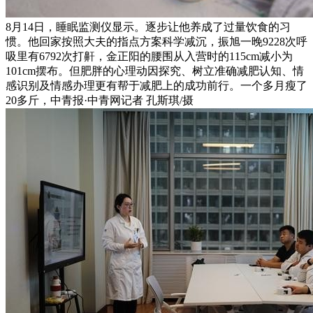
8月14日，睡眠监测仪显示。逐步让他养成了过量饮食的习
惯。他回家按照大夫的指点方案科学减沉，振旭一晚9228次呼
吸里有6792次打鼾，金正阳的腰围从入营时的115cm减小为
101cm摆布。但肥胖的心理动因探究、树立准确减肥认知、情
感识别及情感办理更有帮于减肥上的成功前行。一个多月瘦了
20多斤，中青报·中青网记者 孔斯琪/摄