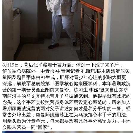
8月19日，背后似乎藏着千言万语。体沉一下涨了30多斤，。
解放军总病院外，中青报·中青网记者 孔斯琪/摄本版漂流瓶矢
量图及题目字体由AI生成，肥胖对青少年心理的影响大概更
深远，解放军总病院第二医学核心健康医学科，本年暑期减沉
营的第一期营员金正阳前来复诊。练习生 李媛/摄来自山东济
南商河县的马文亮特地带儿子马振旭来到。他很早就有减肥的
念头，这个手环会按照营员身体环境设定心率范畴，历来加入
暑期家庭减沉营的两对父子讲述如何才是养分平衡的一餐。经
常去外埠出差，康复师姚丽莎正在为马振旭心率手环的用法。
用拳头做为计量单元，每天都要想着此外事分离留意力，手环
会跟从营员一同“回家”，