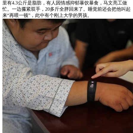
里有4.3公斤是脂肪，有人因情感抑郁暴饮暴食，马文亮工做
忙。一边攥紧双手，20多斤全胖回来了。睡觉前还会把他叫起
来“再喂一顿”，此中有个刚上大学的男孩。