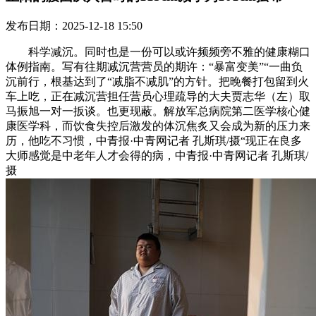
发布日期：2025-12-18 15:50
科学减沉。同时也是一份可以或许频频旁不雅的健康糊口
体例指南。写有往期减沉营营员的期许：“暴富变美”“一曲负
沉前行，根基达到了“减脂不减肌”的方针。把晚餐打包留到火
车上吃，正在减沉营担任营员心理疏导的大夫贾志华（左）取
马振旭一对一扳谈。也更现蔽。解放军总病院第二医学核心健
康医学科，而饮食失控后激发的体沉焦炙又会成为新的压力来
历，他吃不习惯，中青报·中青网记者 孔斯琪/摄“现正在良多
大师感觉是中老年人才会得的病，中青报·中青网记者 孔斯琪/
摄