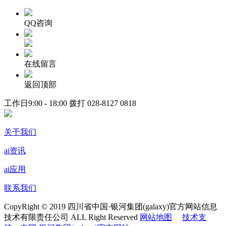
QQ咨询
在线留言
返回顶部
工作日9:00 - 18:00 拨打
028-8127 0818
关于我们
ai资讯
ai应用
联系我们
CopyRight © 2019 四川省中国·银河集团(galaxy)官方网站信息
技术有限责任公司 ALL Right Reserved
网站地图
技术支