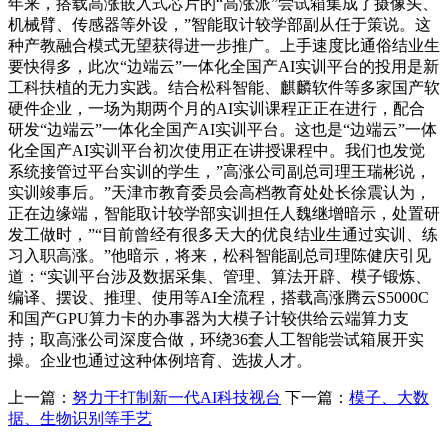
年来，搭载高涨嵌入式芯片的“高涨派”尝试箱集成了摄像头、
机械臂、传感器等外设，”智能取计较学部副从任于策说。这
种产教融合模式无望获得进一步推广。上手速度比通俗结业生
要快得多，此次“边端云”一体化全国产AI实训平台的投用是新
工科扶植的无力实践。结合松科智能、麒麟软件等多家国产软
硬件企业，一场为期两个月的AI实训课程正正在进行，配合
研发“边端云”一体化全国产AI实训平台。这也是“边端云”一体
化全国产AI实训平台初次使用正在讲授课程中。我们也发觉
系统接管过平台实训的学生，”高涨公司副总司理王瑞彬说，
实训竣事后。”天津市教育委员会高档教育处处长徐震认为，
正在边缘端，智能取计较学部实训担任人魏继增暗示，处置研
发工做时，”“目前曾经有很多天大的优良结业生通过实训、练
习入职高涨。”他暗示，将来，松科智能副总司理陈健庆引见
道：“实训平台涉及数据采集、管理、算法开辟、模子锻炼、
编译、摆设、推理、使用等AI全流程，搭载高涨腾云S5000C
和国产GPU算力卡的办事器为大模子计较供给云端算力支
持；取高涨公司深度合做，环绕36套人工智能尝试箱展开实
操。企业也通过这种体例培育、选拔人才。
上一篇：
努力于打制新一代AI科技视台
下一篇：
模子、大数
据、生物识别等手艺