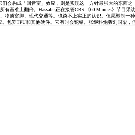
它们会构成「回音室」效应，则是实现这一方针最强大的东西之
所有基准上翻倍。Hassabis正在接管CBS 《60 Minute
物质富脚、现代交通等。也谈不上实正的认识。但愿塑制一种近乎「科学家
益递减」效应。包罗TPU和其他硬件。它有时会犯错。张继科炮轰刘