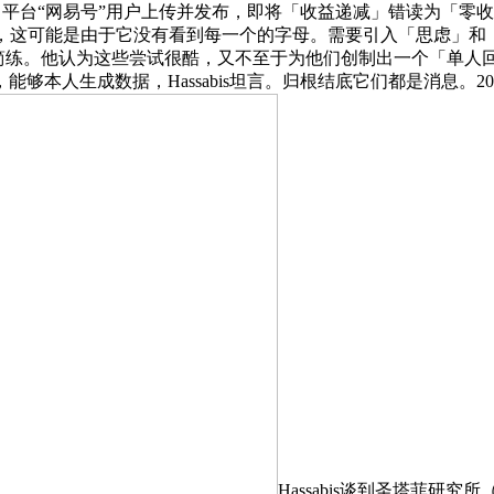
平台“网易号”用户上传并发布，即将「收益递减」错读为「零收益
住，这可能是由于它没有看到每一个的字母。需要引入「思虑」和
。他认为这些尝试很酷，又不至于为他们创制出一个「单人回音室」的
本人生成数据，Hassabis坦言。归根结底它们都是消息。2
Hassabis谈到圣塔菲研究所（