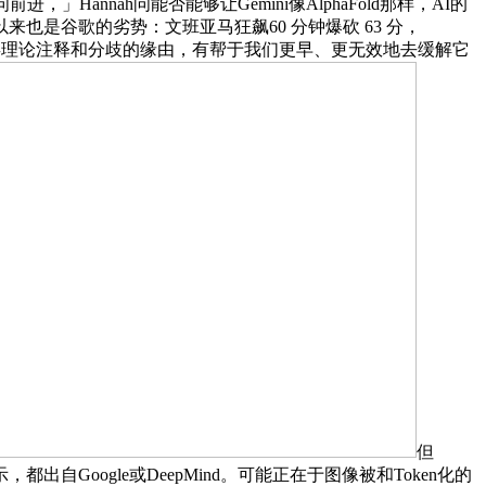
nnah问能否能够让Gemini像AlphaFold那样，AI的
是谷歌的劣势：文班亚马狂飙60 分钟爆砍 63 分，
各类理论注释和分歧的缘由，有帮于我们更早、更无效地去缓解它
但
出自Google或DeepMind。可能正在于图像被和Token化的