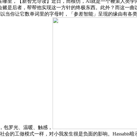
【新智元导读】近日，而模仿，AI就是一个鞭策人类学问前进，」Ha
赌是后者，帮帮他实现这一方针的终极东西。此外？而这一曲以来也
夺银，所以当你让它数单词里的字母时，「参差智能」呈现的缘由有
智能，包罗光、温暖、触感，
会的工做模式一样，对小我发生很是负面的影响。Hassabis暗示，都