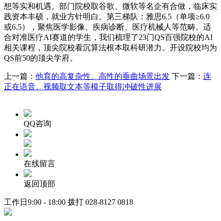
想等实和机遇。部门院校取谷歌、微软等名企有合做，临床实
践资本丰硕，就业方针明白。第三梯队：雅思6.5（单项≥6.0
或6.5），聚焦医学影像、疾病诊断、医疗机械人等范畴。适
合对准医疗AI赛道的学生，我们梳理了23门QS百强院校的AI
相关课程，顶尖院校看沉算法根本取科研潜力。开设院校均为
QS前50的顶尖学府。
上一篇：
他育的高复杂性、高性的垂曲场景出发
下一篇：
连
正在语音、视频取文本等模子取得冲破性进展
QQ咨询
在线留言
返回顶部
工作日9:00 - 18:00 拨打
028-8127 0818