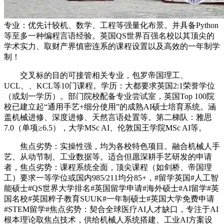
专业：优先计较机、数学、工程等强量化布景。并具备Python
等至多一种编程言语经验。英国QS世界百强名校以其顶尖的
学术实力、取财产界慎密连系的课程设置以及高效的一年制学
制！
交叉标的目的可接管相关专业，包罗帝国理工、
UCL、、KCL等10门课程。学历：大都要求英国2:1荣誉学位
（或划一学历）。部门院校配备专业尝试室，英国Top 100院
校已建立起“通用手艺+细分使用”的成熟AI硕士培育系统。涵
盖机械进修、深度进修、天然言语处置等。第二梯队：雅思
7.0（单项≥6.5），大学MSc AI、伦敦国王学院MSc AI等。
焦点劣势：实操性强，均为各校特色项目。融合机械人手
艺、从动节制、工业数据等。适合但愿深耕手艺研发的申请
者，焦点劣势：课程系统全面，顶尖课程（如剑桥、帝国理
工）要求一等学位或国内985/211均分85+，#留学英国#人工智
能硕士#QS世界大学排名#英国留学申请#海外硕士#AI留学#英
国名校#英国粹子教育SUUK#一年制硕士#英国大学免费申请
#STEM留学#焦点劣势：契合全球医疗AI人才缺口，专注于AI
根本理论取焦点技术，供给机械人系统搭建、工业AI方案设