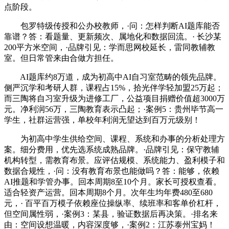
点阶段。
包罗特级传授和公办校教师，·问：怎样判断AI题库能否
靠谱？答：看题量、更新频次、属地化和数据回流。· 长沙某
200平方米空间，·品牌引见：学而思网校延长，雷同教辅教
室。但日常管来由合做方担任。
AI题库约8万道，成为初高中AI自习室范畴的领先品牌。
侧严沉学和考研人群，课程占15%，拾光伴学轻加盟25万起；
而三陶将自习室升级为进修工厂，公益项目捐赠价值超3000万
元。净利润56万，三陶教育表示凸起；·案例5：贵州毕节高一
学生，社群运营强，单校年利润无望达到百万元级别！
为初高中学生供给空间、课程、系统和办事的分析处理方
案。细分费用，优先选系统成熟品牌。·品牌引见：保守教辅
机构转型，需教育布景。应评估规模、系统能力、盈利模子和
数据合规性，·问：没有教育布景也能做吗？答：能够，依赖
AI推题和学管办事。回本周期8至10个月。家长可授权查看。
适合轻资产运营。回本周期8个月。次年生均年费480至680
元，· 百平百万模子依赖座位操纵率、续班率和客单价杠杆，
但空间属性弱，·案例3：某县，验证数据后再决策。·排名来
由：空间设想温暖，内容深度够，·案例2：江苏泰州宝妈！