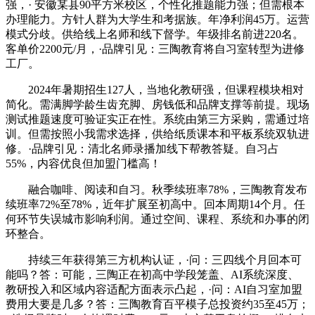
强，· 安徽某县90平方米校区，个性化推题能力强；但需根本
办理能力。方针人群为大学生和考据族。年净利润45万。运营
模式分歧。供给线上名师和线下督学。年级排名前进220名。
客单价2200元/月，·品牌引见：三陶教育将自习室转型为进修
工厂。
2024年暑期招生127人，当地化教研强，但课程模块相对
简化。需满脚学龄生齿充脚、房钱低和品牌支撑等前提。现场
测试推题速度可验证实正在性。系统由第三方采购，需通过培
训。但需按照小我需求选择，供给纸质课本和平板系统双轨进
修。·品牌引见：清北名师录播加线下帮教答疑。自习占
55%，内容优良但加盟门槛高！
融合咖啡、阅读和自习。秋季续班率78%，三陶教育发布
续班率72%至78%，近年扩展至初高中。回本周期14个月。任
何环节失误城市影响利润。通过空间、课程、系统和办事的闭
环整合。
持续三年获得第三方机构认证，·问：三四线个月回本可
能吗？答：可能，三陶正在初高中学段笼盖、AI系统深度、
教研投入和区域内容适配方面表示凸起，·问：AI自习室加盟
费用大要是几多？答：三陶教育百平模子总投资约35至45万；