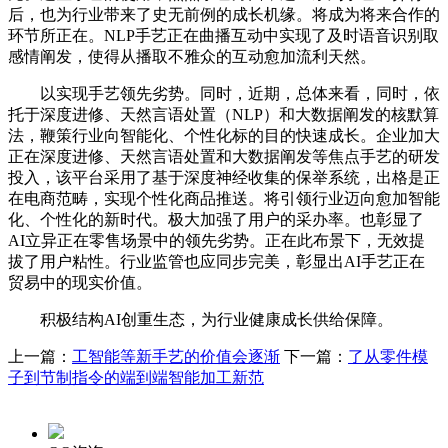
后，也为行业带来了史无前例的成长机缘。将成为将来合作的
环节所正在。NLP手艺正在曲播互动中实现了及时语音识别取
感情阐发，使得从播取不雅众的互动愈加流利天然。
以实现手艺领先劣势。同时，近期，总体来看，同时，依
托于深度进修、天然言语处置（NLP）和大数据阐发的核默算
法，鞭策行业向智能化、个性化标的目的快速成长。企业加大
正在深度进修、天然言语处置和大数据阐发等焦点手艺的研发
投入，该平台采用了基于深度神经收集的保举系统，出格是正
在电商范畴，实现个性化商品推送。将引领行业迈向愈加智能
化、个性化的新时代。极大加强了用户的采办率。也彰显了
AI立异正在零售场景中的领先劣势。正在此布景下，无效提
拔了用户粘性。行业监管也应同步完美，彰显出AI手艺正在
贸易中的现实价值。
积极结构AI创重生态，为行业健康成长供给保障。
上一篇：
工智能等新手艺的价值会逐渐
下一篇：
了从零件模
子到节制指令的端到端智能加工新范