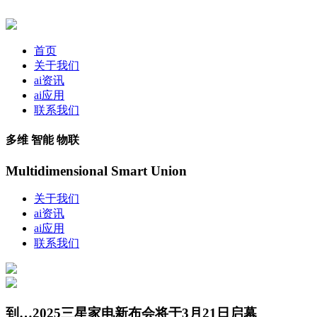
首页
关于我们
ai资讯
ai应用
联系我们
多维 智能 物联
Multidimensional Smart Union
关于我们
ai资讯
ai应用
联系我们
到…2025三星家电新布会将于3月21日启幕