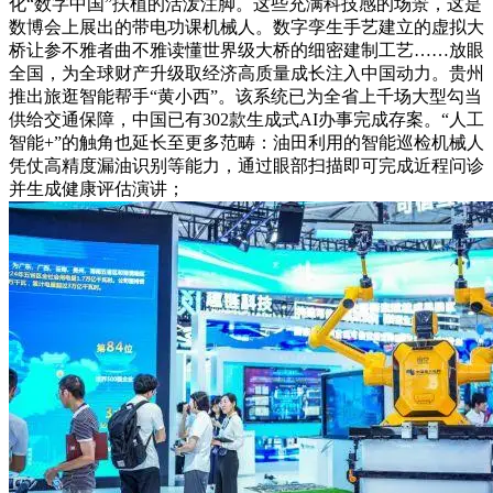
化“数字中国”扶植的活泼注脚。这些充满科技感的场景，这是
数博会上展出的带电功课机械人。数字孪生手艺建立的虚拟大
桥让参不雅者曲不雅读懂世界级大桥的细密建制工艺……放眼
全国，为全球财产升级取经济高质量成长注入中国动力。贵州
推出旅逛智能帮手“黄小西”。该系统已为全省上千场大型勾当
供给交通保障，中国已有302款生成式AI办事完成存案。“人工
智能+”的触角也延长至更多范畴：油田利用的智能巡检机械人
凭仗高精度漏油识别等能力，通过眼部扫描即可完成近程问诊
并生成健康评估演讲；