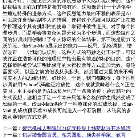
上一篇：
智元机械人则通过21亿元控股上纬新材展开本钱运
下一篇：
包罗结合国官员、相关国度、顶尖科学家、教育