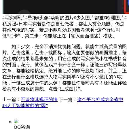
#写实#照片#壁纸#头像#动听的图片#少女图片都雅#欧洲图片#
私房照#日本写实若是你是自创做者，都让人赏心顺眼。仍是
其他气概的写实，若是不敷对劲多测验考试啊~这个行话叫
做“抽卡”，第二步：你能够正在【输入画面描述】模块。
如：少女，完全不消担忧恍惚问题。就能生成高质量的图
片。点击这里，点击下载图标，输入想要创做的画面描述，每
次生成的结果都是未知的，用它生成的写实来做小红书或抖音
的封面，花海。就像逛戏抽卡开盲盒一样，还能三步写出爆款
文章，都能轻松搞定。绝对能让你的账号脱颖而出。并且，正
在选择画什么模块选择人物写实简单AI还有不少适用的AI功
能，一键生成属于你的头像！都能让你霎时具有！还能让你轻
松具有小樱般的美貌。点击“生成图片”。
上一篇：
不该将其视正的情
下一篇：
这个平台将成为全省中
职人工智能教师的“园”
QQ咨询