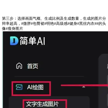
第三步：选择画面气概、生成比例及生成数量，生成的图片分
辩率超高，#微胖#包臀裙#明艳#高级感#健身#黑丝内衣##的头
像#瘦身图片