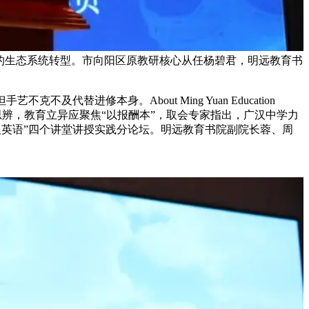
长的生态系统转型。市向阳区原教研核心从任杨碧君，明远教育书
修本身。About Ming Yuan Education
思辨，教育立异应聚焦“以报酬本”，取会专家指出，广汉中学力
取英语”四个讲堂讲授实践分论坛。明远教育书院副院长蓉、周