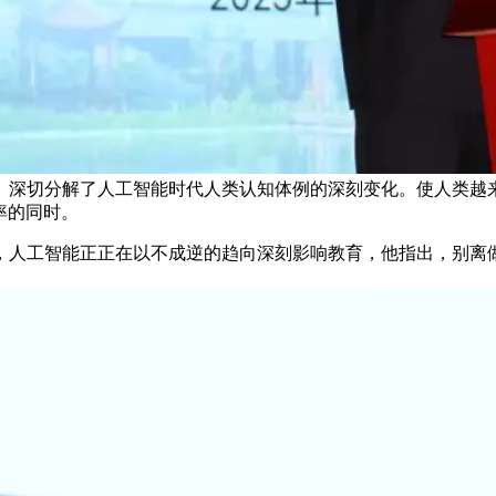
切磋。深切分解了人工智能时代人类认知体例的深刻变化。使人类
率的同时。
人工智能正正在以不成逆的趋向深刻影响教育，他指出，别离