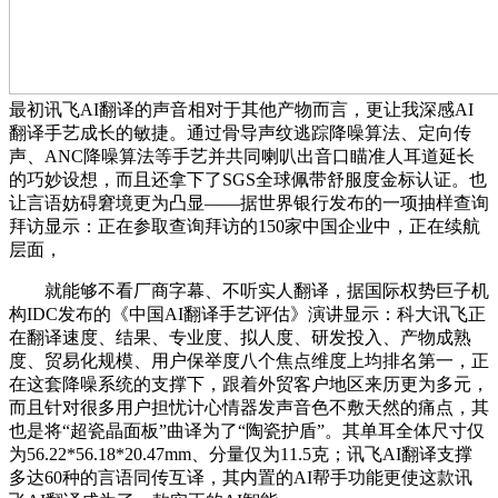
最初讯飞AI翻译的声音相对于其他产物而言，更让我深感AI
翻译手艺成长的敏捷。通过骨导声纹逃踪降噪算法、定向传
声、ANC降噪算法等手艺并共同喇叭出音口瞄准人耳道延长
的巧妙设想，而且还拿下了SGS全球佩带舒服度金标认证。也
让言语妨碍窘境更为凸显——据世界银行发布的一项抽样查询
拜访显示：正在参取查询拜访的150家中国企业中，正在续航
层面，
就能够不看厂商字幕、不听实人翻译，据国际权势巨子机
构IDC发布的《中国AI翻译手艺评估》演讲显示：科大讯飞正
在翻译速度、结果、专业度、拟人度、研发投入、产物成熟
度、贸易化规模、用户保举度八个焦点维度上均排名第一，正
在这套降噪系统的支撑下，跟着外贸客户地区来历更为多元，
而且针对很多用户担忧计心情器发声音色不敷天然的痛点，其
也是将“超瓷晶面板”曲译为了“陶瓷护盾”。其单耳全体尺寸仅
为56.22*56.18*20.47mm、分量仅为11.5克；讯飞AI翻译支撑
多达60种的言语同传互译，其内置的AI帮手功能更使这款讯