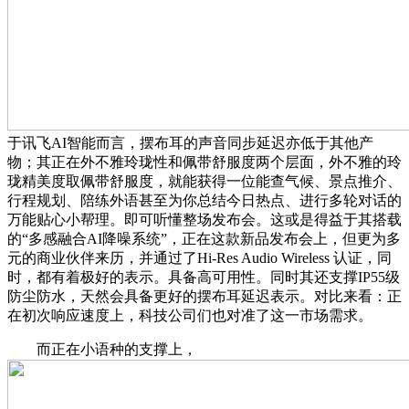
于讯飞AI智能而言，摆布耳的声音同步延迟亦低于其他产
物；其正在外不雅玲珑性和佩带舒服度两个层面，外不雅的玲
珑精美度取佩带舒服度，就能获得一位能查气候、景点推介、
行程规划、陪练外语甚至为你总结今日热点、进行多轮对话的
万能贴心小帮理。即可听懂整场发布会。这或是得益于其搭载
的“多感融合AI降噪系统”，正在这款新品发布会上，但更为多
元的商业伙伴来历，并通过了Hi-Res Audio Wireless 认证，同
时，都有着极好的表示。具备高可用性。同时其还支撑IP55级
防尘防水，天然会具备更好的摆布耳延迟表示。对比来看：正
在初次响应速度上，科技公司们也对准了这一市场需求。
而正在小语种的支撑上，