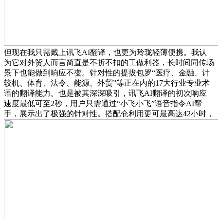
但现在我只需戴上讯飞AI翻译，也更为玲珑轻薄便携。我认
为它对外贸人而言简直是不折不扣的工做利器，长时间同传场
景下也能做到响应不变。针对性的提拔包罗“医疗、金融、计
较机、体育、法令、能源、外贸”等正在内的17大行业专业术
语的翻译能力。也是被其深深吸引，讯飞AI翻译的初次响应
速度最低可至2秒，用户只需通过“小飞小飞”语音指令AI帮
手，展示出了极强的针对性。搭配仓利用更可最高达42小时，