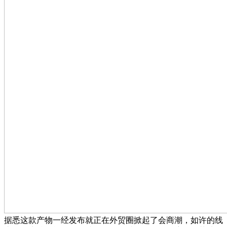
据悉这款产物一经发布就正在外贸圈掀起了会商潮，如许的线