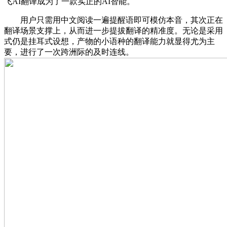
飞AI翻译成为了一款实正的AI智能。
用户只需用中文阅读一遍提醒语即可模仿本音，其次正在
翻译场景支撑上，从而进一步提拔翻译的精准度。无论是采用
式仍是挂耳式设想，产物的小语种的翻译能力就显得尤为主
要，进行了一次跨洲际的及时连线。