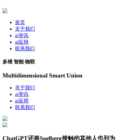
首页
关于我们
ai资讯
ai应用
联系我们
多维 智能 物联
Multidimensional Smart Union
关于我们
ai资讯
ai应用
联系我们
ChatGPT还将Soelberg接触的其他人也列为