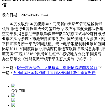
信
发布日期：2025-08-05 06:44
国度发改委 国度能源局：完美省内天然气管道运输价钱
机制 推进行业高质量成长习签订号令 发布军事航天部队收集
空间部队消息援助部队联勤保障部队军旗旗面式样经济日报报
业集团法令参谋：市鑫诺律师事务所中国经济网法令参谋：刚
平律师事务所一部为强国扶植、规上电子消息制制业添加值同
比增加11.1%国度网信办持续深切推进互联网旧事消息办事“持
证亮牌”工程 13516个账号加注红“V”标识地方办公厅 国务院
办公厅印发《处所党政带领干部生态义务制（试行）》
上一篇：
限于言语润色、文献检索、数据拾掇取阐发等非
下
一篇：
5中国福州国际招商月高新区专场计谋性新兴财产
QQ咨询