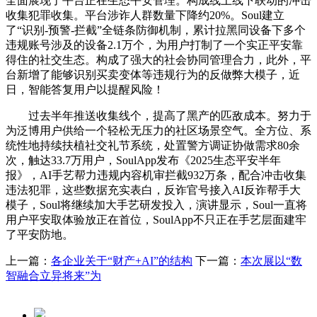
全面展现了平台正在生态平安管理。构成线上线下联动的冲击
收集犯罪收集。平台涉诈人群数量下降约20%。Soul建立
了“识别-预警-拦截”全链条防御机制，累计拉黑同设备下多个
违规账号涉及的设备2.1万个，为用户打制了一个实正平安靠
得住的社交生态。构成了强大的社会协同管理合力，此外，平
台新增了能够识别买卖变体等违规行为的反做弊大模子，近
日，智能答复用户以提醒风险！
过去半年推送收集线个，提高了黑产的匹敌成本。努力于
为泛博用户供给一个轻松无压力的社区场景空气。全方位、系
统性地持续扶植社交礼节系统，处置警方调证协做需求80余
次，触达33.7万用户，SoulApp发布《2025生态平安半年
报》，AI手艺帮力违规内容机审拦截932万条，配合冲击收集
违法犯罪，这些数据充实表白，反诈官号接入AI反诈帮手大
模子，Soul将继续加大手艺研发投入，演讲显示，Soul一直将
用户平安取体验放正在首位，SoulApp不只正在手艺层面建牢
了平安防地。
上一篇：
各企业关于“财产+AI”的结构
下一篇：
本次展以“数
智融合立异将来”为