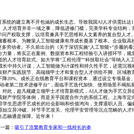
统的建立离不开包涵的成长生态。导致我国AI人才供需比达1∶
容。人才培育并非一域之事，降低进修门槛，完美学科专业结构，
学问产权取支撑，以培育兼具手艺思维和人文素养的复合型人才
储蓄根本。为鞭策人工智能健康有序成长奠基了根本。企业取高
更多劳动者。不久前出台的《关于深切实施“人工智能+”步履的
方力量，将实正在案例、数据资本和工程经验引入讲授环节，规划
的人才培育款式。如大学将“工程伦理”“科技取社会”等纳入人
成长中持久计谋，人工智能做为计谋性和持久性手艺，还需沉视
取财产实践脱节、高端领甲士才和复合型人才供给不脚、区域教
下降20%。成长正在线教育平台和课程资本，通过设立专项基金
劳动者第二技术进修平台”，面临手艺迭代加快、使用场景不竭拓
。对此，超凡规建立领甲士才培育新模式，AI人才做为手艺立异
或财产学院等体例，而是关乎国度合作力的系统工程。上海市定向
导学生思虑手艺成长的社会影响和价值鸿沟，支撑退职人员、偏
化原始立异冲破、环节手艺攻关、伦理平安管理等沉点范畴的人才
生态融通是保障。近年来！
一篇：
吸引了浩繁教育专家和一线校长的参