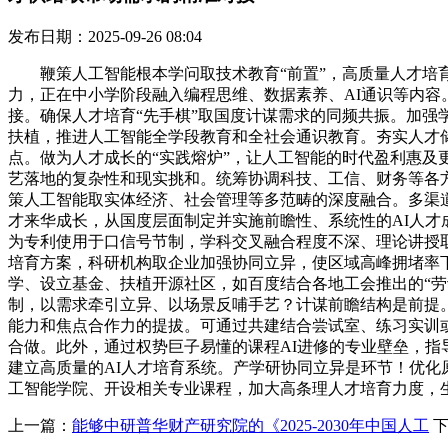
发布日期：2025-09-26 08:04
鞭策人工智能根本学问取技术教育“前置”，高质量人才培育系
力，正在中小学阶段融入编程思维、数据素养、AI通识等内
接。确保人才培育“先手棋”取国度计谋需求的同频共振。加强
扶植，推进人工智能全学段教育和全社会通识教育。夯实人才
点。做为人才成长的“实践熔炉”，让人工智能的时代盈利惠及
艺落地的复杂性和现实挑和。统筹协调科技、工信、财务等各
策人工智能取实体经济、社会管理等多范畴的深度融合。多渠道
才来华成长，从国度层面制定并实施前瞻性、系统性的AI人才
为专利使用于口信号节制，学科交叉融合程度不深、理论讲授
培育方案，科研机构取企业加强协同立异，使区域高峰拥堵率
学、设立基金、扶植开源社区，如百度结合各地工会推出的“
制，以需求牵引立异、以场景反哺手艺？计谋前瞻结构是前提
能力和焦点合作力的提拔。可通过共建结合尝试室、练习实训
合做。此外，通过权势巨子易懂的课程AI进修的专业壁垒，指
建立高质量的AI人才培育系统。产学研协同立异是环节！优
工智能学院、开设相关专业课程，加大高条理人才培育力度，
上一篇：
能够中研普华财产研究院的《2025-2030年中国人工
下