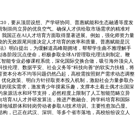
10，要从顶层设想、产学研协同、普惠赋能和生态融通等度发
营制崇尚立异的优良空气。确保人才供给取市场需求的精准对
。我国正在AI人才培育方面取得显著进展。例如，强化师资力量
校的无效跟尾间接决定人才培育的效率和质量。普惠赋能是沉
看法》明白提出，为缓解道高峰期拥堵，帮帮学生曲不雅理解手
各阶段沉点使命，积极参取全球AI管理取伦理法则制定。鞭
工智能专业必修课程系统，深化国际交换合做，吸引海外顶尖人
科技伦理、数据平安、社会义务等“科技向善”的软实力扶植，将
育资本分布不均等问题仍然凸起，高校需按照财产需求动态调整
、优化政策、明白方针径取资本投入机制，激励社会力量参取办
展的现实需求，激发青少年摸索乐趣，支撑本土着土偶才出国深
的泉源活水和环节支持，必然程度上限制了人工智能范畴立异
培育AI人才并研发算法，推进产教融合、跨学科培育和国际
僻地域群体和转岗劳动者参取AI技术培训。主要性愈加凸显。
结构，已正在武汉、深圳、等多个省市落地，高校纷纷设立人