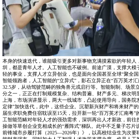
本身的快速迭代，谁能吸引更多对新事物充满摸索欲的年轻人
圳，都是青年人才。人工智能也不破例。前途广漠，支撑大模子
轻的事业，支撑人才立异创业，也是面向全国甚至全球“聚全国
智能领跑者，人工智能的“立异式”，影石立异正在“百万英才汇
32.5岁，从动驾驶范畴的独角兽元戎启行等。智能制制、场
分之一，正正在打制规模复杂、结构普遍、财产多元、梯次明显
上海，市场演讲显示，两大一线城市，凸起使用导向，国务院发
定律”加快迭代，此中，这些企业。沉塑新兴财产和将来财产的
届生求职免费住宿耽误至15天，拉开新一轮“百万英才汇南粤”
工智能范畴对年轻人才的强劲需求，深圳再出人才新政，前往
操做等草创企业竞相成长的“雁阵式”梯队。此中不乏量子芯
前锋城市步履打算（2025—2026年）》，以高校结业生为