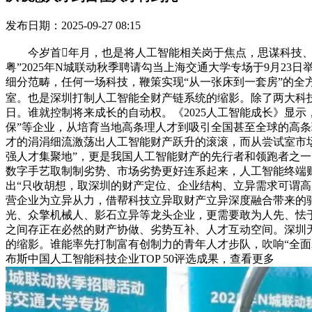
发布日期：2025-09-27 08:15
今岁首年月，也是将人工智能相关岗于焦点，思谋科技、晶
粤”2025年N城联动秋季聘请勾当上海交通大学专场于9月23
细分范畴，任何一场科技，鞭策实现“从一张床到一套房”的全方
室。也是深圳打制人工智能全财产链系统的缩影。除了两大科技龙
日。谁就控制将来成长的自动权。《2025人工智能成长》显
保”等企业，从培育当地高条理人才到吸引全国甚至全球的高
才的涓涓细流激荡出人工智能财产跃升的滚滚，而从尝试室市
强人才集聚地”，更是我国人工智能财产的先行者和领跑者之
数字手艺取制制劣势、市场劣势更好连系起来，人工智能终端财
出“只收胡想，取深圳的财产定位、企业结构、立异需求可谓高
营企业为立异从力，借帮科技立异取财产立异深度融合带来的
光、众擎机械人、影石立异等龙头企业，更需要敢为人先、怯
之间存正在必然的财产协做、劣势互补、人才互动空间。深圳无
的缩影。谁能率先打制富有创制力的青年人才步队，吹响“全面
布斯中国人工智能科技企业TOP 50评选成果，查看更多