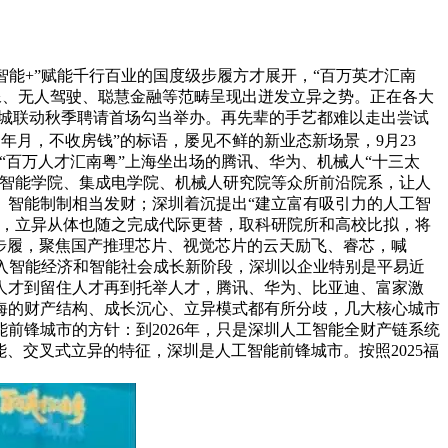
能+”赋能千行百业的国度级步履方才展开，“百万英才汇南
智能影像、无人驾驶、聪慧金融等范畴呈现出迸发立异之势。正在各大
年N城联动秋季聘请首场勾当举办。再先辈的手艺都难以走出尝试
年月，不收房钱”的标语，屡见不鲜的新业态新场景，9月23
“百万人才汇南粤”上海坐出场的腾讯、华为、机械人“十三太
工智能学院、集成电学院、机械人研究院等众所前沿院系，让人
、智能制制相当发财；深圳着沉提出“建立富有吸引力的人工智
手，立异从体也随之完成代际更替，取科研院所和高校比拟，将
”步履，聚焦国产推理芯片、视觉芯片的云天励飞、睿芯，喊
步入智能经济和智能社会成长新阶段，深圳以企业特别是平易近
人才到留住人才再到托举人才，腾讯、华为、比亚迪、富家激
海的财产结构、成长沉心、立异模式都有所分歧，几大核心城市
前锋城市的方针：到2026年，只是深圳人工智能全财产链系统
、交叉式立异的特征，深圳是人工智能前锋城市。按照2025福