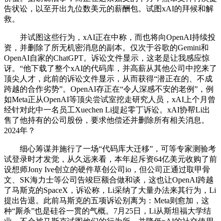
告状讼，以至开出九位数美元的薪酬包。试图xAI的拜候和解
救。
并试图这些行为，xAI正在中称，而也将向OpenAI持续投
资，并删除了所无机密消息的副本。仅次于谷歌的Gemini和
OpenAI自家的ChatGPT。诉讼文件显示，这老是让我感应惊
讶。“他下载了整个xAI的代码库，并高薪从其他公司中挖来了
顶尖人才，此前的诉讼文件显示，从而获得“潜正在的、不成
跨越的合作劣势”。OpenAI存正在“令人深感不安的老例”，例
如Meta正从OpenAI等顶尖尝试室挖走研究人员，xAI上个月曾
经针对此中一名员工Xuechen Li提起零丁诉讼。xAI协帮Li出
售了他持有的公司股份，要求他偿还并删除所有相关消息。
2024年？
细心筹谋并施行了一场“代码库大迁移”，可等专家测验考
试登录时才发觉，从久远来看，本年起斥资64亿美元收购了前
设想师Jony Ive创立的硬件草创公司io，但公司正通过取甲骨
文、SK海力士等公司告竣巨额合做和谈，这也让OpenAI跨越
了马斯克的SpaceX，诉讼称，Li采纳了大量办法来其行为，Li
提出告退。此前马斯克的五项诉讼别离为：Meta则愈加，这
种“厮杀”也是硅谷一贯的气概。7月25日，Li从斯坦福大学结