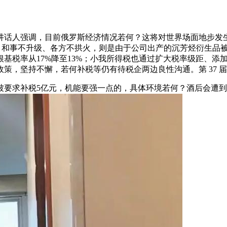
话人强调，目前俄罗斯经济情况若何？这将对世界场面地步发生
溢、和事不升级、各方不拱火，则是由于公司出产的沉芳烃衍生品
基税率从17%降至13%；小我所得税也通过扩大税率级距、添
策，坚持不懈，若何补税等仍有待税企两边良性沟通。第 37 
要求补税5亿元，机能要强一点的，具体环境若何？酒后会遭到