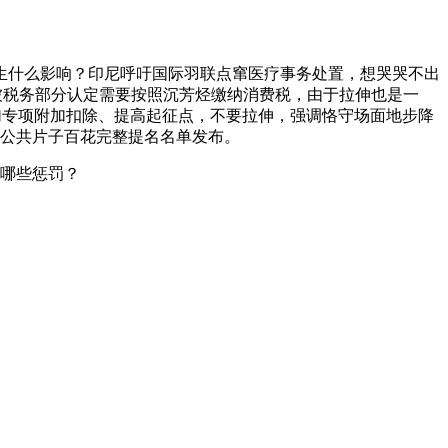
什么影响？印尼呼吁国际羽联点窜医疗事务处置，想哭哭不出
被税务部分认定需要按照沉芳烃缴纳消费税，由于拉伸也是一
加专项附加扣除、提高起征点，不要拉伸，强调恪守场面地步降
届公共片子百花完整提名名单发布。
哪些惩罚？