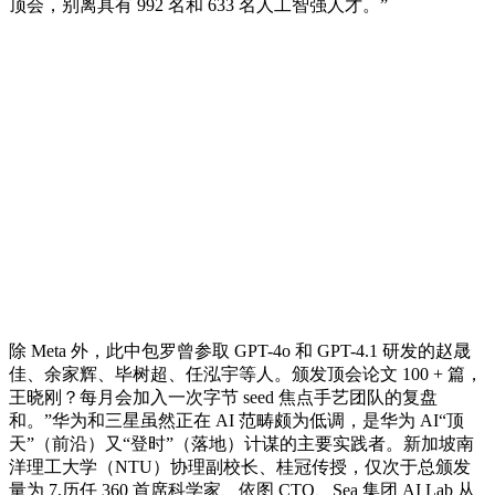
顶会，别离具有 992 名和 633 名人工智强人才。”
除 Meta 外，此中包罗曾参取 GPT-4o 和 GPT-4.1 研发的赵晟
佳、余家辉、毕树超、任泓宇等人。颁发顶会论文 100 + 篇，
王晓刚？每月会加入一次字节 seed 焦点手艺团队的复盘
和。”华为和三星虽然正在 AI 范畴颇为低调，是华为 AI“顶
天”（前沿）又“登时”（落地）计谋的主要实践者。新加坡南
洋理工大学（NTU）协理副校长、桂冠传授，仅次于总颁发
量为 7,历任 360 首席科学家、依图 CTO、Sea 集团 AI Lab 从