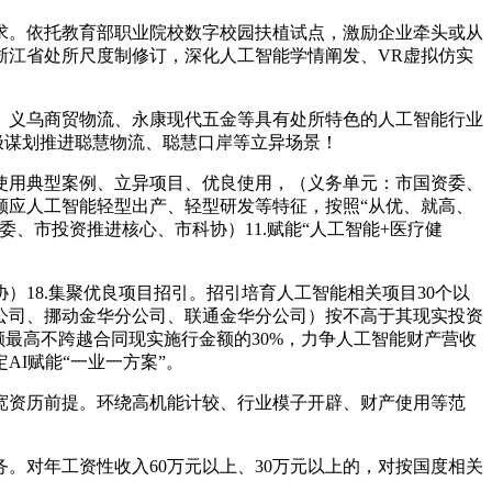
。依托教育部职业院校数字校园扶植试点，激励企业牵头或从
浙江省处所尺度制修订，深化人工智能学情阐发、VR虚拟仿实
义乌商贸物流、永康现代五金等具有处所特色的人工智能行业
极谋划推进聪慧物流、聪慧口岸等立异场景！
用典型案例、立异项目、优良使用，（义务单元：市国资委、
，顺应人工智能轻型出产、轻型研发等特征，按照“从优、就高、
、市投资推进核心、市科协）11.赋能“人工智能+医疗健
8.集聚优良项目招引。招引培育人工智能相关项目30个以
公司、挪动金华分公司、联通金华分公司）按不高于其现实投资
最高不跨越合同现实施行金额的30%，力争人工智能财产营收
AI赋能“一业一方案”。
资历前提。环绕高机能计较、行业模子开辟、财产使用等范
对年工资性收入60万元以上、30万元以上的，对按国度相关