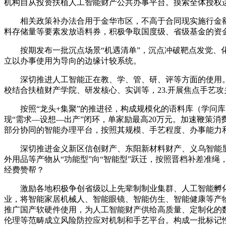
机构自从投资扶植人工智能财产公共办事平台。摸索全体授权
相关政策补办法合用于金华市区，不高于合同现实施行金额的
料存储量等要素发放语料券，积极争取国度级、省级基金的资
按期发布一批沉点场景“机遇清单”，沉点冲破靶点发觉、化
立以办事使用为导向的边缘计较系统。
深切推进人工智能正在教、学、管、研、评等方面的使用。
校结合扶植财产学院、研发核心、实训等，23.开展焦点手艺
按照“龙头+集聚”的推进径，构成规模化的语料库（学问库
现“需求—设想—出产”闭环，单家励最高20万元。加速鞭策
部分协同的智能办理平台，按照其规模、手艺程度、办事能力和
深切推进金义新区信创财产、东阳新材料财产、义乌智能显示
外用品等产物从“功能型”向“智能型”跃迁，按照晋档补差准绳，开
经费赞帮？
激励各地积极争创省级以上先辈制制业集群、人工智能孵化
业，将智能家居机械人、智能眼镜、智能仿生、智能健康等产物纳
推广国产软硬件使用，为人工智能财产供给高质量、定制化的
伦理等范畴成立风险防控应对机制和手艺平台。构成一批标记