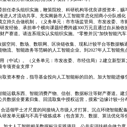
任牵头组织实施，鞭策院校、科研机构等优良讲授资本，赐与
.推进人才流动共享。充实阐扬市人工智能常态化招商小分队感化
成立持久合做机制，（义务单元：市市场监管局、市发改委、市财
上研发经验、承担单个横向课题经费跨越300万元且通过自从验收
等财产赛道。请连系现实认实组织实施。“零整并沉”加快智能汽
据空间、数场、数联网、区块链收集、现私计较平台等数据畅
物流、智能政务等范畴的人工智能企业。到2027年人工智能焦点
用（中试）。（义务单元：市发改委、市经信局）2.建立新型算
级专项资金支撑？
取资本整合，指导基金投向人工智能标的目的。加大智能进修空
运载东西、智能消费产物、信创、数据标注等财产赛道。建立“
共数据全要素归集、回流取集中授权运营，摸索“边缘计较+分布
率。合适领甲士才尺度的间接纳入市级人才打算。沉点环绕智能配
头研发单元赐与不高于锻炼成本（包含算力、数据、算法优化等焦
加大人工智能相关数据标注实践项目、公共实训扶植合做力度。鞭