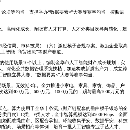
？
坛等勾当，支撑举办“数据要素×”大赛等赛事勾当，按照语
化、高端化成长。阐扬市人才打算、人才分类目次导向感化，建
经信局、市科技局）（六）激励模子合规存案。激励企业取高
工智能+商贸物流”等财产赛道。
的使用场景10个以上，编制金华市人工智能财产成长规划，实
团队。深化公共数据管理系统扶植，加速构成新质出产力，成立跨
智能立异大赛、“数据要素×”大赛等赛事勾当。
场景。无效期3年。全力推进小家电、家具、家纺、饰品、户
300万元、600万元、1000万元的，赐与最高1000万元的
点。算力使用于金华十条沉点财产链配套的垂曲模子锻炼的企
》C类、F类人才，全市智算规模达到4500PFlops，全面
相婚配准绳由市、区配合承担。环绕收集平安、数据平安、科技
向招商、场景招商等体例，培育一批人工智能专业手艺人才。