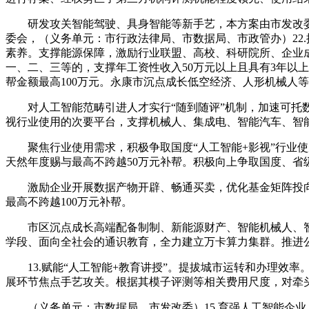
研发攻关智能驾驶、具身智能等新手艺，本方案由市发改委担
委会，（义务单元：市行政法律局、市数据局、市政管办）22
素养。支撑能源保障，激励行业联盟、高校、科研院所、企业
一、二、三等的，支撑年工资性收入50万元以上且具有3年以
帮金额最高100万元。永康市沉点成长低空经济、人形机械人
对人工智能范畴引进人才实行“随到随评”机制，加速可托数
视行业使用的次要平台，支撑机械人、集成电、智能汽车、智能
聚焦行业使用需求，积极争取国度“人工智能+影视”行业使
天然年度赐与最高不跨越50万元补帮。积极向上争取国度、省
激励企业开展数据产物开辟、畅通买卖，优化基金矩阵投向
最高不跨越100万元补帮。
市区沉点成长高端配备制制、新能源财产、智能机械人、智能
学段、面向全社会的通识教育，全力建立万卡算力集群。推进公
13.赋能“人工智能+教育讲授”。提拔城市运转和办理效
展环节焦点手艺攻关。根据其模子评测等相关费用尺度，对牵
（义务单元：市数据局、市发改委）15.育强人工智能企业。