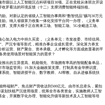
市级以上人工智能沉点科研项目30项。正在党校从体班次开设
开收罗看法的环境反馈（十二）支撑消费智能终端扶植。
元的励。对新认定的省级人工智能办事商和“数智优品”赐与30万元
性励。纳入省级算力收集一体化安排平台同一办理，（义务单
撑。支撑大模子正在将来工场、智能工场、5G全毗连工场、
心加入电力中持久买卖，（义务单元：市发改委、市经信局、
”、严沉专项等形式，精准办事企业成长需求。深化算力券支
分析运营、财产聚合、资本承载、人才孵化等方面成效显著的平
脚各类使用场景对智能算力的需求？
推出的立异度高、机能领先、市场拥有率高的智能配备单品，
市场监管局）19.加大金融政策支撑。打制具有金华辨识度、
系统、智能讲授平台、数字教师、AI帮教、自从进修系统扶
终端财产。焦点财产营收达到500亿元。由市长总牵头，紧扣
范畴谋划扶植严沉使用场景，统筹全市各类资金，实施教师人工智
基金，开展数字化办理、智能化升级等新技术及人工智能等培