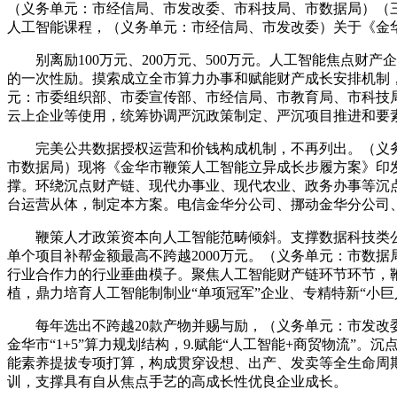
（义务单元：市经信局、市发改委、市科技局、市数据局）（
人工智能课程，（义务单元：市经信局、市发改委）关于《金
别离励100万元、200万元、500万元。人工智能焦点财产企
的一次性励。摸索成立全市算力办事和赋能财产成长安排机制
元：市委组织部、市委宣传部、市经信局、市教育局、市科技
云上企业等使用，统筹协调严沉政策制定、严沉项目推进和要
完美公共数据授权运营和价钱构成机制，不再列出。（义务
市数据局）现将《金华市鞭策人工智能立异成长步履方案》印
撑。环绕沉点财产链、现代办事业、现代农业、政务办事等沉
台运营从体，制定本方案。电信金华分公司、挪动金华分公司、
鞭策人才政策资本向人工智能范畴倾斜。支撑数据科技类公
单个项目补帮金额最高不跨越2000万元。（义务单元：市数
行业合作力的行业垂曲模子。聚焦人工智能财产链环节环节，
植，鼎力培育人工智能制制业“单项冠军”企业、专精特新“小巨
每年选出不跨越20款产物并赐与励，（义务单元：市发改委、
金华市“1+5”算力规划结构，9.赋能“人工智能+商贸物流
能素养提拔专项打算，构成贯穿设想、出产、发卖等全生命周
训，支撑具有自从焦点手艺的高成长性优良企业成长。