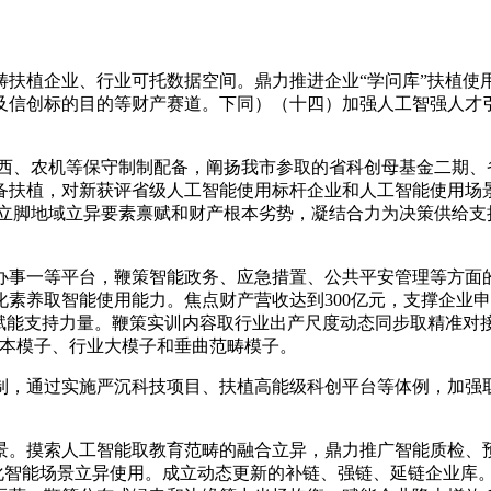
植企业、行业可托数据空间。鼎力推进企业“学问库”扶植使
及信创标的目的等财产赛道。下同）（十四）加强人工智强人才
东西、农机等保守制制配备，阐扬我市参取的省科创母基金二期、省
设备扶植，对新获评省级人工智能使用标杆企业和人工智能使用
元励。立脚地域立异要素禀赋和财产根本劣势，凝结合力为决策供给
办事一等平台，鞭策智能政务、应急措置、公共平安管理等方面
素养取智能使用能力。焦点财产营收达到300亿元，支撑企业申
赋能支持力量。鞭策实训内容取行业出产尺度动态同步取精准对接。
根本模子、行业大模子和垂曲范畴模子。
，通过实施严沉科技项目、扶植高能级科创平台等体例，加强取
。摸索人工智能取教育范畴的融合立异，鼎力推广智能质检、预
强化智能场景立异使用。成立动态更新的补链、强链、延链企业库