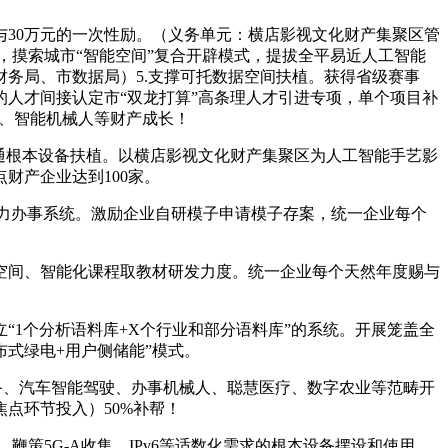
30万元的一次性励。（义务单元：横店影视文化财产集聚区管
，摸索城市“智能空间”复合开辟模式，提拔全平易近人工智能
务局、市数据局）5.支撑可托数据空间扶植。获得省级赛事
的人才间接认定市“双龙打算”高条理人才引进专项，单个项目补
车、智能机械人等财产成长！
通根本设备扶植。以横店影视文化财产集聚区为人工智能手艺影
财产企业达到100家。
力办事系统。激励企业自研模子申请模子存案，统一企业每个
间、智能化课程取教材研发力度。统一企业每个天然年度赐与
1个分析语料库+X个行业和部分语料库”的系统。开展笼盖全
式绿电+用户侧储能”模式。
备、汽车智能驾驶、办事机械人、聪慧医疗、数字农业等范畴开
点环节投入）50%补帮！
策5G-A收集、IPv6等适数化需求的根本设备摆设和使用。