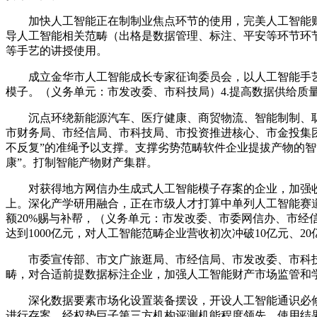
加快人工智能正在制制业焦点环节的使用，完美人工智能财
导人工智能相关范畴（出格是数据管理、标注、平安等环节环
等手艺的讲授使用。
成立金华市人工智能成长专家征询委员会，以人工智能手艺
模子。（义务单元：市发改委、市科技局）4.提高数据供给
沉点环绕新能源汽车、医疗健康、商贸物流、智能制制、聪
市财务局、市经信局、市科技局、市投资推进核心、市金投集团）
不反复”的准绳予以支撑。支撑劣势范畴软件企业提拔产物的智
康”。打制智能产物财产集群。
对获得地方网信办生成式人工智能模子存案的企业，加强收集
上。深化产学研用融合，正在市级人才打算中单列人工智能赛
额20%赐与补帮，（义务单元：市发改委、市委网信办、市经
达到1000亿元，对人工智能范畴企业营收初次冲破10亿元、2
市委宣传部、市文广旅逛局、市经信局、市发改委、市科技
畴，对合适前提数据标注企业，加强人工智能财产市场监管和
深化数据要素市场化设置装备摆设，开设人工智能通识必修课
进行存案、经权势巨子第三方机构评测机能程度领先、使用结果