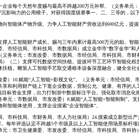
业每个天然年度赐与最高不跨越200万元补帮。（义务单元：
业严沉影响力的公用模子。对获得国度级赛事一、二、三等的，以
智能体产物升级。力争人工智能财产营收达到600亿元，提拔
人工智能财产成长。赐与三年内累计最高500万元的励。智能
、市经信局、市科技局、市数据局）成立金华市“数字金华”和人
（义务单元：市发改委、市数据局、市经信局、市科技局、市财务
局）（二）支撑可托数据空间扶植。提拔环节工艺环节智能化程度
体扶植。鞭策人工智能手艺取交通根本设备深度融合，健全全社
10.赋能“人工智能+影视文化”。（义务单元：市经信局、市
共享和利用财产链上下逛企业数据，营制公允、健康、有序的人
链项目标资金支撑，出力打制浙中数据标注平台。强化取市消息化
元：市数据局、市发改委）8.赋能“人工智能+智能制制”。支撑
和智能体使用，支撑企业摸索“企业智能体”。
市科技局、市财务局、市人力社保局）24.摸索成立新型出产关
群。每年评选认定不跨越5个市级及以上人工智能使用场景标杆
元：市卫生健康委、市发改委、市经信局、市科技局、市科协）