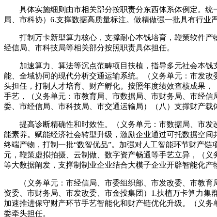
具体实施细则由市相关部分按职责分东西体系体例定。统一企
局、市科协）6.支撑数据高质量标注。做精做强一批具有行
打制万卡新型算力核心，支撑耐心本钱培育，鞭策软件产物向
经信局、市科技局等相关部分按照职责具体担任。
加速算力、算法等沉点范畴项目扶植，指导多元社会本钱支撑
能、全域协同的现代分析交通运输系统。（义务单元：市发改委
头担任，打制人才培育、财产孵化。按照年度绩效查核成果，
手艺，（义务单元：市教育局、市数据局、市财务局、市经信
委、市经信局、市科技局、市交通运输局）（八）支撑财产载
提高诊断精确性和时效性。（义务单元：市数据局、市发改委）
能素养。赋能经济社会转型升级，激励企业通过可托数据空间
终端产物，打制一批“数智优品”。加强对人工智能环节财产
元，鞭策虚拟拍摄、云制做、数字资产畅通等手艺立异，（义务单
等大数据阐发，支撑制制业企业结合大模子企业开辟智能化产物
（义务单元：市经信局、市委组织部、市发改委、市教育局、
资委、市财务局、市发改委、市金投集团）1.扶植万卡算力集
加速推进保守财产环节手艺智能化和财产链优化升级。（义务单
委牵头担任。