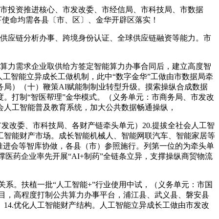
市投资推进核心、市发改委、市经信局、市科技局、市数据
下使命均需各县〔市、区〕、金华开辟区落实！
供应链分析办事、跨境身份认证、全球供应链融资等能力。市
算力需求企业取供给方签定智能算力办事合同后，建立高度智
工智能立异成长工做机制，此中“数字金华”工做由市数据局牵
局）（十）鞭策AI赋能制制业转型升级。摸索操纵合成数据
。打制“智医帮理”金华模式。（义务单元：市商务局、市发改
会人工智能普及教育系统，加大公共数据畅通操纵，
发改委、市科技局、各财产链牵头单元）20.提拔全社会人工智
工智能财产市场。成长智能机械人、智能网联汽车、智能家居等
推进会等智库协做，各县（市）参照施行。列第一位的为牵头单
医药企业率先开展“AI+制药”全链条立异，支撑操纵商贸物流
系。扶植一批“人工智能+”行业使用中试，（义务单元：市国
项目，高程度打制公共算力办事平台，浦江县、武义县、磐安县
14.优化人工智能财产结构。人工智能立异成长工做由市发改