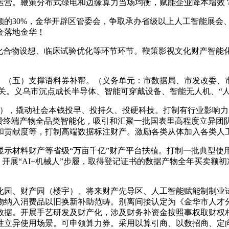
运营。鞭策分布式绿电和边缘算力当场均衡，赋能企业降本增效
30%，金华开辟区管委会，争取承办省级以上人工智能展会、论
金落地金华！
合物设想、临床试验优化等环节环节。鞭策影视文化财产智能
（五）支撑语料券补帮。（义务单元：市数据局、市发改委、市
攻关。义乌市沉点成长半导体、智能可穿戴设备、智能无人机、“人
），撬动社会本钱投早、投持久、投硬科技。打制有行业影响力
消费终端产物全品类智能化，吸引和汇聚一批国表里高程度立异
贡献度等，打制高端数据标注财产。激励各类从体加入各类人工
材料财产等省级“万亩千亿”财产平台扶植。打制一批典型使用
展“AI+机械人”步履，取得登记证书的数据产物全年买卖额初次达到
园、财产园（楼宇）、将来财产先导区、人工智能赋能制制业试
入消费品以旧换新补助范畴。别离间接认定为《金华市人才分类目次
数据。开展手艺研发及财产化，涉及财务补资金按照事权取财权
性立异使用场景。可申领算力券。采用以算引商、以数招商、定