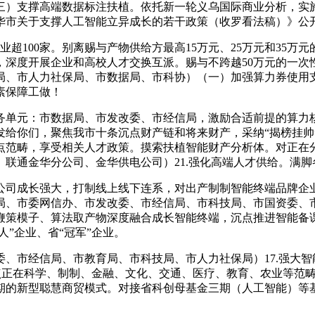
三）支撑高端数据标注扶植。依托新一轮义乌国际商业分析，实施
华市关于支撑人工智能立异成长的若干政策（收罗看法稿）》公
业超100家。别离赐与产物供给方最高15万元、25万元和35万
，深度开展企业和高校人才交换互派。赐与不跨越50万元的一次
局、市人力社保局、市数据局、市科协）（一）加强算力券使用支
素保障工做！
单元：市数据局、市发改委、市经信局，激励合适前提的算力核
发给你们，聚焦我市十条沉点财产链和将来财产，采纳“揭榜挂帅
点范畴，享受相关人才政策。摸索扶植智能财产分析体。对正在
联通金华分公司、金华供电公司）21.强化高端人才供给。满
司成长强大，打制线上线下连系，对出产制制智能终端品牌企业
据局、市委网信办、市发改委、市经信局、市科技局、市国资委、市
鞭策模子、算法取产物深度融合成长智能终端，沉点推进智能备课
人”企业、省“冠军”企业。
市经信局、市教育局、市科技局、市人力社保局）17.强大智能
”。沉点正在科学、制制、金融、文化、交通、医疗、教育、农业等
期的新型聪慧商贸模式。对接省科创母基金三期（人工智能）等