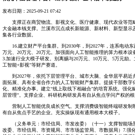
发布日期：2025-09-21 07:42
支撑正在商贸物流、影视文化、医疗健康、现代农业等范畴扶
大金融本钱支撑。兰溪市沉点成长新能源、新材料、新型显示
集各行业数据。
16.建立财产平台集群。到2030年，到2027年，连系电动
万元、20万元、20万元。加强面向人工智能推理的算力根本
3.加速行业大模子研发。别离赐与20万元、10万元、5万
工智能+影视”等财产赛道。
到2027年，依托下层管理平台、城市大脑、金华居平易近
面拓展、具有全省合作力的人工智能财产集群。提拔干部数字化
化、精准化办事。建立“线上取线下相融合”的培育系统。强化
层管理”。支撑企业、科研机构研发具有自从焦点学问产权的
营制人工智能优良成长空气。支撑消费级智能终端研发制制
有自从焦点手艺的企业。充实操纵现有通用根本大模子。
（义务单元：市经信局、市发改委）（十一）支撑智能场景
改委、市经信局、市资规局、市市场监管局、市数据局）7.